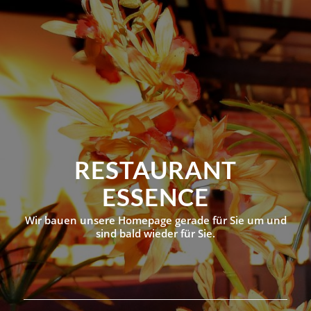
RESTAURANT
ESSENCE
Wir bauen unsere Homepage gerade für Sie um und
sind bald wieder für Sie.