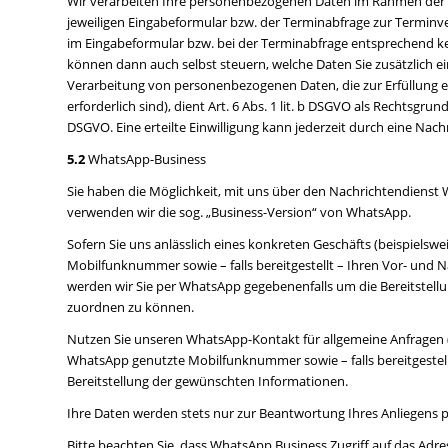
Wir verarbeiten Ihre personenbezogenen Daten im Rahmen der z
jeweiligen Eingabeformular bzw. der Terminabfrage zur Termin
im Eingabeformular bzw. bei der Terminabfrage entsprechend kenn
können dann auch selbst steuern, welche Daten Sie zusätzlich 
Verarbeitung von personenbezogenen Daten, die zur Erfüllung ei
erforderlich sind), dient Art. 6 Abs. 1 lit. b DSGVO als Rechtsgrun
DSGVO. Eine erteilte Einwilligung kann jederzeit durch eine Na
5.2
WhatsApp-Business
Sie haben die Möglichkeit, mit uns über den Nachrichtendienst W
verwenden wir die sog. „Business-Version“ von WhatsApp.
Sofern Sie uns anlässlich eines konkreten Geschäfts (beispiels
Mobilfunknummer sowie – falls bereitgestellt – Ihren Vor- und 
werden wir Sie per WhatsApp gegebenenfalls um die Bereitstel
zuordnen zu können.
Nutzen Sie unseren WhatsApp-Kontakt für allgemeine Anfragen (
WhatsApp genutzte Mobilfunknummer sowie – falls bereitgestellt
Bereitstellung der gewünschten Informationen.
Ihre Daten werden stets nur zur Beantwortung Ihres Anliegens p
Bitte beachten Sie, dass WhatsApp Business Zugriff auf das A