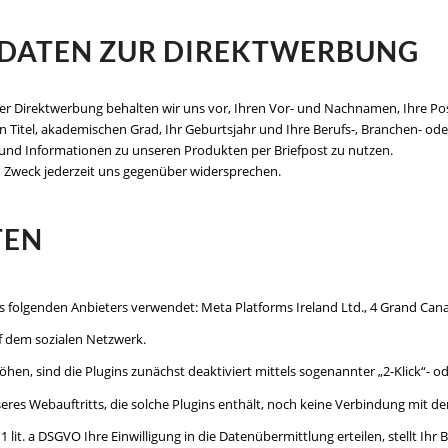
NDATEN ZUR DIREKTWERBUNG
ter Direktwerbung behalten wir uns vor, Ihren Vor- und Nachnamen, Ihre Pos
Titel, akademischen Grad, Ihr Geburtsjahr und Ihre Berufs-, Branchen- oder
und Informationen zu unseren Produkten per Briefpost zu nutzen.
 Zweck jederzeit uns gegenüber widersprechen.
TEN
 folgenden Anbieters verwendet: Meta Platforms Ireland Ltd., 4 Grand Canal
uf dem sozialen Netzwerk.
n, sind die Plugins zunächst deaktiviert mittels sogenannter „2-Klick“- od
eres Webauftritts, die solche Plugins enthält, noch keine Verbindung mit de
1 lit. a DSGVO Ihre Einwilligung in die Datenübermittlung erteilen, stellt I