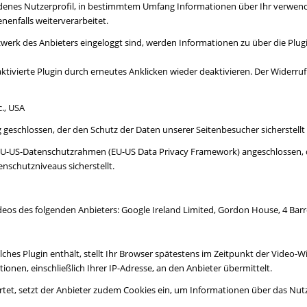
denes Nutzerprofil, in bestimmtem Umfang Informationen über Ihr verwende
nenfalls weiterverarbeitet.
werk des Anbieters eingeloggt sind, werden Informationen zu über die Plug
aktivierte Plugin durch erneutes Anklicken wieder deaktivieren. Der Widerruf 
., USA
geschlossen, der den Schutz der Daten unserer Seitenbesucher sicherstellt 
 EU-US-Datenschutzrahmen (EU-US Data Privacy Framework) angeschlossen, 
schutzniveaus sicherstellt.
eos des folgenden Anbieters: Google Ireland Limited, Gordon House, 4 Barr
solches Plugin enthält, stellt Ihr Browser spätestens im Zeitpunkt der Vide
onen, einschließlich Ihrer IP-Adresse, an den Anbieter übermittelt.
rtet, setzt der Anbieter zudem Cookies ein, um Informationen über das Nut