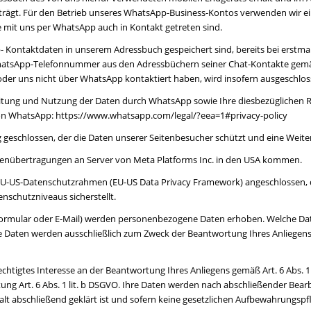
trägt. Für den Betrieb unseres WhatsApp-Business-Kontos verwenden wir ein
 mit uns per WhatsApp auch in Kontakt getreten sind.
p- Kontaktdaten in unserem Adressbuch gespeichert sind, bereits bei erstm
sApp-Telefonnummer aus den Adressbüchern seiner Chat-Kontakte gemäß Art.
der uns nicht über WhatsApp kontaktiert haben, wird insofern ausgeschlos
tung und Nutzung der Daten durch WhatsApp sowie Ihre diesbezüglichen Re
von WhatsApp:
https://www.whatsapp.com
/legal
/?eea=1#privacy-policy
geschlossen, der die Daten unserer Seitenbesucher schützt und eine Weiter
enübertragungen an Server von Meta Platforms Inc. in den USA kommen.
 EU-US-Datenschutzrahmen (EU-US Data Privacy Framework) angeschlossen, 
schutzniveaus sicherstellt.
ormular oder E-Mail) werden personenbezogene Daten erhoben. Welche Dat
iese Daten werden ausschließlich zum Zweck der Beantwortung Ihres Anliege
chtigtes Interesse an der Beantwortung Ihres Anliegens gemäß Art. 6 Abs. 1 l
tung Art. 6 Abs. 1 lit. b DSGVO. Ihre Daten werden nach abschließender Bearbe
t abschließend geklärt ist und sofern keine gesetzlichen Aufbewahrungspf