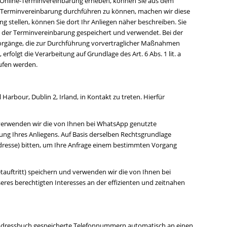
r Online-Terminvereinbarung erheben, können Sie aus dem
e-Terminvereinbarung durchführen zu können, machen wir diese
g stellen, können Sie dort Ihr Anliegen näher beschreiben. Sie
k der Terminvereinbarung gespeichert und verwendet. Bei der
gsvorgänge, die zur Durchführung vorvertraglicher Maßnahmen
 erfolgt die Verarbeitung auf Grundlage des Art. 6 Abs. 1 lit. a
rufen werden.
rbour, Dublin 2, Irland, in Kontakt zu treten. Hierfür
d verwenden wir die von Ihnen bei WhatsApp genutzte
ung Ihres Anliegens. Auf Basis derselben Rechtsgrundlage
dresse) bitten, um Ihre Anfrage einem bestimmten Vorgang
auftritt) speichern und verwenden wir die von Ihnen bei
eres berechtigten Interesses an der effizienten und zeitnahen
m Adressbuch gespeicherte Telefonnummern automatisch an einen