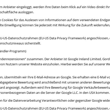
m Anbieter eingeloggt, werden Ihre Daten beim Klick auf ein Video direkt
schaltfläche ausloggen.
 Cookies für das Auslesen von Informationen auf dem verwendeten Endgerät
rteilte Einwilligung können Sie jederzeit mit Wirkung für die Zukunft widerruf
 EU-US-Datenschutzrahmen (EU-US Data Privacy Framework) angeschlossen, 
schutzniveaus sicherstellt.
Händler-Programm)
nrezensionen“ zusammen. Der Anbieter ist Google Ireland Limited, Gordon 
von Nutzern unserer Website einzuholen. Hierbei werden Sie auf unserer W
ilen, übermitteln wir Ihre E-Mail-Adresse an Google. Sie erhalten eine E-Mai
en abgegebene Bewertung wird anschließend mit unseren anderen Bewertun
rd angezeigt. Außerdem wird Ihre Bewertung für Google Verkäuferbewert
rsonenbezogenen Daten an die Server der Google LLC. in den USA kommen.
 den für die Datenverarbeitung Verantwortlichen oder gegenüber Google wide
 EU-US-Datenschutzrahmen (EU-US Data Privacy Framework) angeschlossen, 