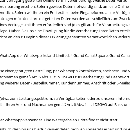
ur Verfügung gestellten Online-Terminvereinbarung. Welche Daten wir zu
vereinbarung ersehen. Sofern gewisse Daten notwendig sind, um eine Onlin
tlich. Sofern wir Ihnen ein Freitextfeld beim Eingabeformular zur Verfügun
eintragen möchten. Ihre mitgeteilten Daten werden ausschließlich zum Zwec
nes Vertrages mit Ihnen erforderlich sind (dies gilt auch für Verarbeitun
dlage. Haben Sie uns eine Einwilligung für die Verarbeitung Ihrer Daten erteilt,
chricht an den zu Beginn dieser Erklärung genannten Verantwortlichen wider
hatsApp der WhatsApp Ireland Limited, 4 Grand Canal Square, Grand Canal Ha
weise einer getätigten Bestellung) per WhatsApp kontaktieren, speichern un
Nachnamen gemäß Art. 6 Abs. 1 lit. b. DSGVO zur Bearbeitung und Beantwort
lung weiterer Daten (Bestellnummer, Kundennummer, Anschrift oder E-Maila
etwa zum Leistungsspektrum, zu Verfügbarkeiten oder zu unserem Internet
 – Ihren Vor- und Nachnamen gemäß Art. 6 Abs. 1 lit. f DSGVO auf Basis uns
er WhatsApp verwendet. Eine Weitergabe an Dritte findet nicht statt.
dressbuch des von uns hierfür verwendeten mobilen Endgeräts erhält und i