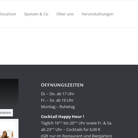
location
Speisen & Co
Über uns
Veranstaltungen
ÖFFNUNGSZEITEN
Di. – Do. ab 17 Uhr
Fr. – So. ab 16 Uhr
Montag – Ruhetag
ivieren
Cocktail Happy Hour !
Täglich 16°° bis 20°° Uhr sowie Fr. & Sa.
ab 23°° Uhr – Cocktails für 6,00 €
(Gilt nur im Restaurant und Biergarten)