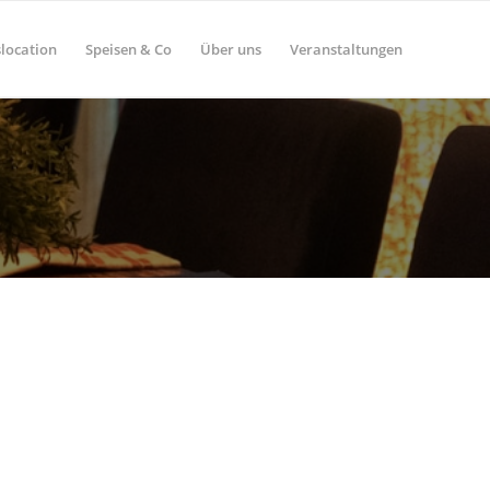
location
Speisen & Co
Über uns
Veranstaltungen
N