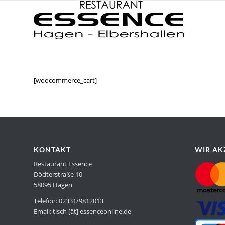
[woocommerce_cart]
KONTAKT
WIR AK
Restaurant Essence
Dödterstraße 10
58095 Hagen
Telefon: 02331/9812013
Email: tisch [ät] essenceonline.de