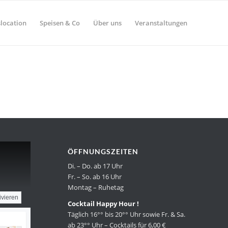
location
Speisen & Co
Über uns
Veranstaltungen
ÖFFNUNGSZEITEN
Di. – Do. ab 17 Uhr
Fr. – So. ab 16 Uhr
Montag – Ruhetag
ivieren
Cocktail Happy Hour !
Täglich 16°° bis 20°° Uhr sowie Fr. & Sa.
ab 23°° Uhr – Cocktails für 6,00 €