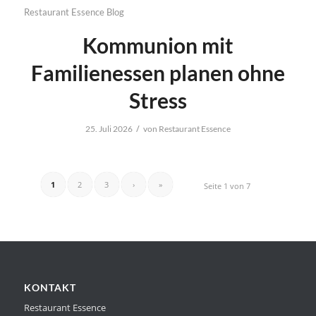
Restaurant Essence Blog
Kommunion mit
Familienessen planen ohne
Stress
/
25. Juli 2026
von
Restaurant Essence
1
2
3
›
»
Seite 1 von 7
KONTAKT
Restaurant Essence