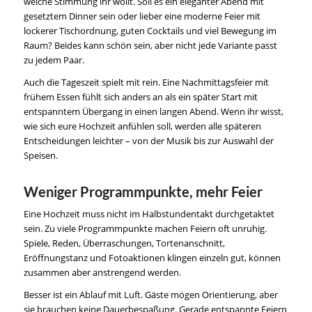
welche Stimmung ihr wollt. Soll es ein eleganter Abend mit
gesetztem Dinner sein oder lieber eine moderne Feier mit
lockerer Tischordnung, guten Cocktails und viel Bewegung im
Raum? Beides kann schön sein, aber nicht jede Variante passt
zu jedem Paar.
Auch die Tageszeit spielt mit rein. Eine Nachmittagsfeier mit
frühem Essen fühlt sich anders an als ein später Start mit
entspanntem Übergang in einen langen Abend. Wenn ihr wisst,
wie sich eure Hochzeit anfühlen soll, werden alle späteren
Entscheidungen leichter – von der Musik bis zur Auswahl der
Speisen.
Weniger Programmpunkte, mehr Feier
Eine Hochzeit muss nicht im Halbstundentakt durchgetaktet
sein. Zu viele Programmpunkte machen Feiern oft unruhig.
Spiele, Reden, Überraschungen, Tortenanschnitt,
Eröffnungstanz und Fotoaktionen klingen einzeln gut, können
zusammen aber anstrengend werden.
Besser ist ein Ablauf mit Luft. Gäste mögen Orientierung, aber
sie brauchen keine Dauerbespaßung. Gerade entspannte Feiern