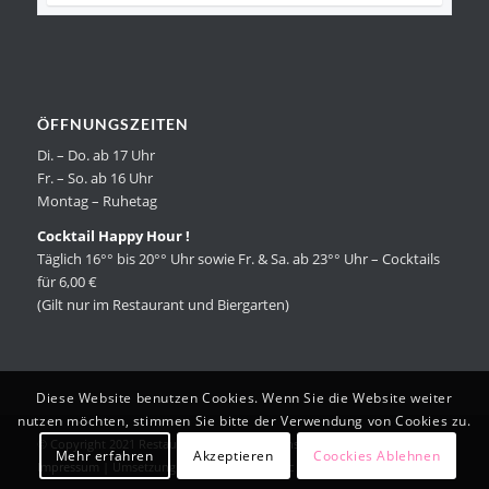
ÖFFNUNGSZEITEN
Di. – Do. ab 17 Uhr
Fr. – So. ab 16 Uhr
Montag – Ruhetag
Cocktail Happy Hour !
Täglich 16°° bis 20°° Uhr sowie Fr. & Sa. ab 23°° Uhr – Cocktails
für 6,00 €
(Gilt nur im Restaurant und Biergarten)
Diese Website benutzen Cookies. Wenn Sie die Website weiter
nutzen möchten, stimmen Sie bitte der Verwendung von Cookies zu.
© Copyright 2021 Restaurant Essence |
Datenschutzerklärung
|
Mehr erfahren
Akzeptieren
Coockies Ablehnen
Impressum
| ‎Umsetzung durch
Patrick Miletic