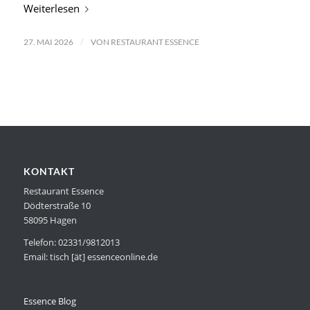
Weiterlesen
/
27. MAI 2026
VON
RESTAURANT ESSENCE
KONTAKT
Restaurant Essence
Dödterstraße 10
58095 Hagen
Telefon: 02331/9812013
Email: tisch [ät] essenceonline.de
Essence Blog