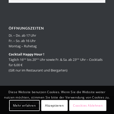
ÖFFNUNGSZEITEN
Di. – Do. ab 17 Uhr
Fr. – So. ab 16 Uhr
Montag – Ruhetag
Cocktail Happy Hour !
Täglich 16°° bis 20°° Uhr sowie Fr. & Sa. ab 23°° Uhr – Cocktails
für 6,00 €
(Gilt nur im Restaurant und Biergarten)
Diese Website benutzen Cookies. Wenn Sie die Website weiter
nutzen möchten, stimmen Sie bitte der Verwendung von Cookies zu.
© Copyright 2021 Restaurant Essence |
Datenschutzerklärung
|
Mehr erfahren
Akzeptieren
Coockies Ablehnen
Impressum
| ‎Umsetzung durch
Patrick Miletic