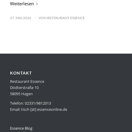
Weiterlesen
/
27. MAI 2026
VON
RESTAURANT ESSENCE
KONTAKT
Restaurant Essence
Dödterstraße 10
58095 Hagen
Telefon: 02331/9812013
Email: tisch [ät] essenceonline.de
Essence Blog