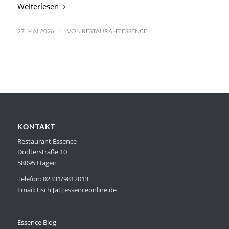
Weiterlesen
/
27. MAI 2026
VON
RESTAURANT ESSENCE
KONTAKT
Restaurant Essence
Dödterstraße 10
58095 Hagen
Telefon: 02331/9812013
Email: tisch [ät] essenceonline.de
Essence Blog