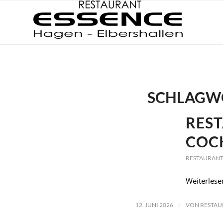
SCHLAGWO
REST
OCKT
RESTAURANT
Weiterlese
/
12. JUNI 2026
VON
RESTAU