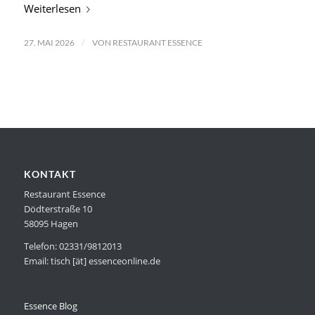
Weiterlesen
/
27. MAI 2026
VON
RESTAURANT ESSENCE
KONTAKT
Restaurant Essence
Dödterstraße 10
58095 Hagen
Telefon: 02331/9812013
Email: tisch [ät] essenceonline.de
Essence Blog