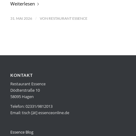
Weiterlesen
/
31. MAI 2026
VON
RESTAURANT ESSENCE
KONTAKT
Restaurant Essence
Dödterstraße 10
58095 Hagen
Telefon: 02331/9812013
Email: tisch [ät] essenceonline.de
Essence Blog