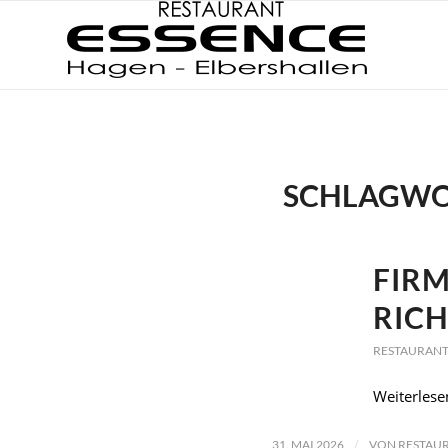
SCHLAGWO
FIR
RIC
RESTAURANT
Weiterlese
/
31. MAI 2026
VON
RESTAUR