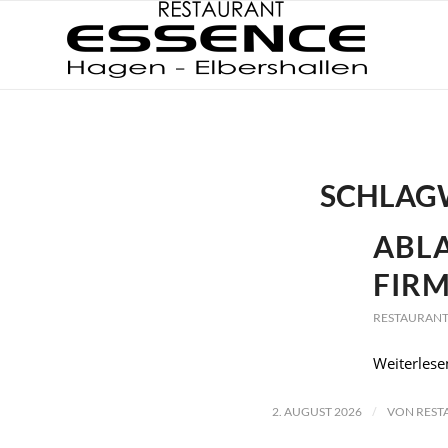
SCHLAG
ABL
FIRM
RESTAURANT
Weiterlese
/
2. AUGUST 2026
VON
REST