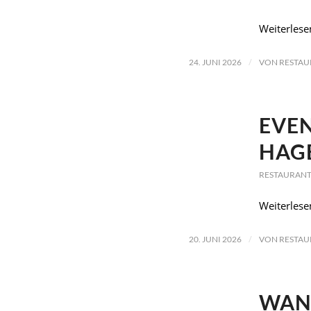
Weiterlese
/
24. JUNI 2026
VON
RESTAU
EVEN
HAG
RESTAURANT
Weiterlese
/
20. JUNI 2026
VON
RESTAU
WANN