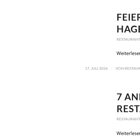
FEIE
HAG
RESTAURANT
Weiterlese
/
17. JULI 2026
VON
RESTAU
7 AN
RES
RESTAURANT
Weiterlese