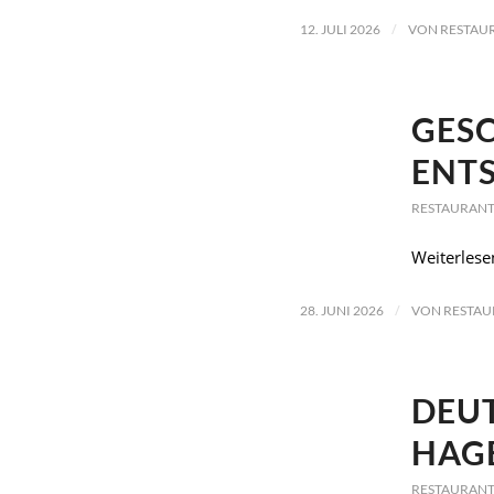
/
12. JULI 2026
VON
RESTAU
GESC
ENT
RESTAURANT
Weiterlese
/
28. JUNI 2026
VON
RESTAU
DEUT
HAG
RESTAURANT