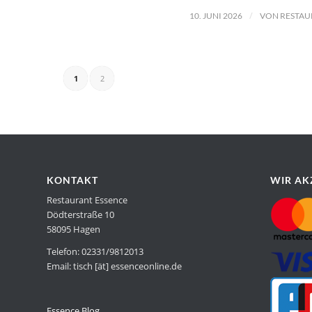
/
10. JUNI 2026
VON
RESTAU
1
2
KONTAKT
WIR AK
Restaurant Essence
Dödterstraße 10
58095 Hagen
Telefon: 02331/9812013
Email: tisch [ät] essenceonline.de
Essence Blog