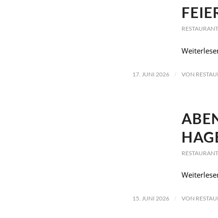
FEIE
RESTAURANT
Weiterlese
/
17. JUNI 2026
VON
RESTAU
ABE
HAG
RESTAURANT
Weiterlese
/
15. JUNI 2026
VON
RESTAU