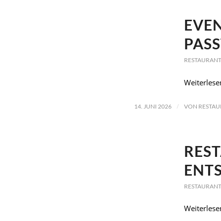
EVEN
PASS
RESTAURANT
Weiterlese
/
14. JUNI 2026
VON
RESTAU
REST
ENT
RESTAURANT
Weiterlese