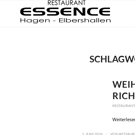
SCHLAGW
WEI
RIC
RESTAURANT
Weiterlese
/
1. JUNI 2026
VON
RESTAUR