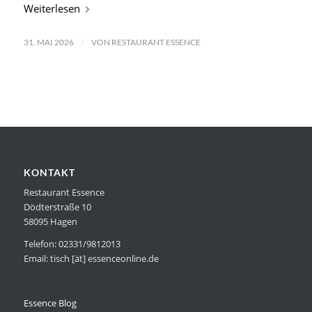
Weiterlesen
/
31. MAI 2026
VON
RESTAURANT ESSENCE
KONTAKT
Restaurant Essence
Dödterstraße 10
58095 Hagen
Telefon: 02331/9812013
Email: tisch [ät] essenceonline.de
Essence Blog