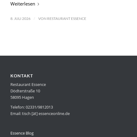
Weiterlesen
/
8. JULI 2026
VON
RESTAURANT ESSENCE
KONTAKT
Restaurant Essence
Dödterstraße 10
58095 Hagen
Telefon: 02331/9812013
Email: tisch [ät] essenceonline.de
Essence Blog