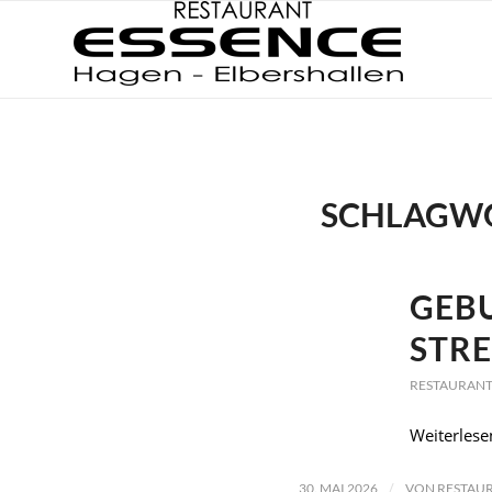
SCHLAGWO
GEBU
STRE
RESTAURANT
Weiterlese
/
30. MAI 2026
VON
RESTAUR