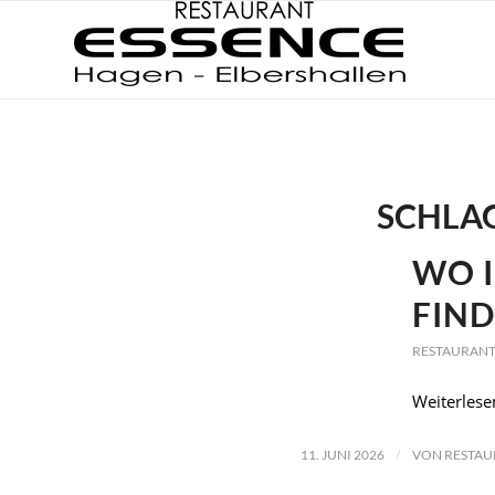
SCHLA
WO I
FIND
RESTAURANT
Weiterlese
/
11. JUNI 2026
VON
RESTAU