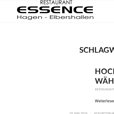
SCHLAGW
HOC
WÄH
RESTAURANT
Weiterlese
/
29. MAI 2026
VON
RESTAUR