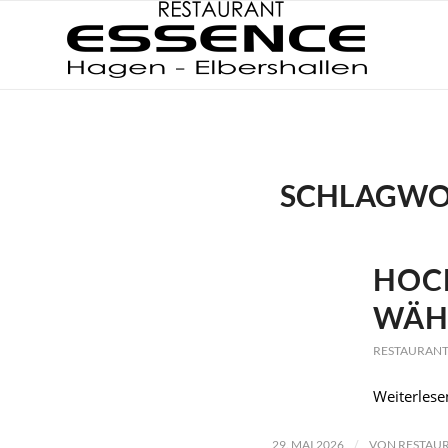
SCHLAGWO
HOC
WÄH
RESTAURANT
Weiterlese
/
29. MAI 2026
VON
RESTAUR