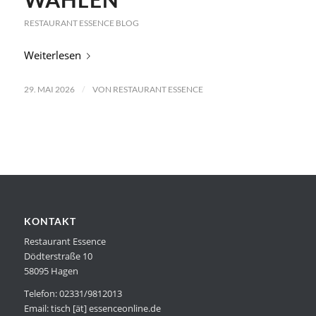
RESTAURANT ESSENCE BLOG
Weiterlesen
/
29. MAI 2026
VON
RESTAURANT ESSENCE
KONTAKT
Restaurant Essence
Dödterstraße 10
58095 Hagen
Telefon: 02331/9812013
Email: tisch [ät] essenceonline.de