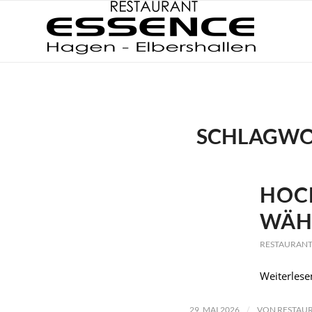
SCHLAGWO
HOC
WÄH
RESTAURANT
Weiterlese
/
29. MAI 2026
VON
RESTAUR