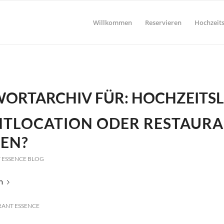
Willkommen
Reservieren
Hochzeits
ORTARCHIV FÜR:
HOCHZEITS
NTLOCATION ODER RESTAUR
TEN?
 ESSENCE BLOG
n
RANT ESSENCE