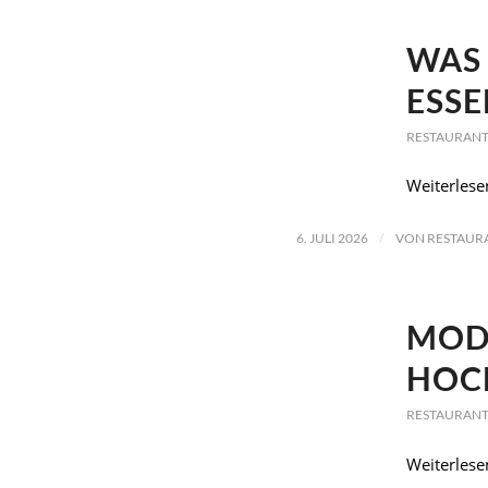
WAS 
ESSE
RESTAURANT
Weiterlese
/
6. JULI 2026
VON
RESTAUR
MOD
HOC
RESTAURANT
Weiterlese