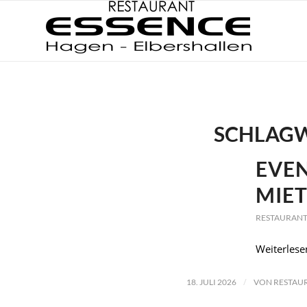
SCHLAGW
EVE
MIE
RESTAURANT
Weiterlese
/
18. JULI 2026
VON
RESTAU