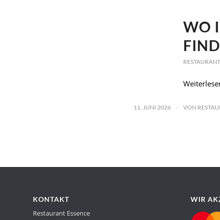
WO I
FIND
RESTAURANT
Weiterlese
/
11. JUNI 2026
VON
RESTAU
KONTAKT
WIR AK
Restaurant Essence