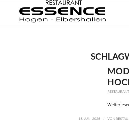
SCHLAGW
MOD
HOC
RESTAURANT
Weiterlese
/
13. JUNI 2026
VON
RESTAU