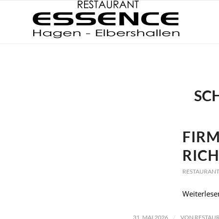
SC
FIR
RIC
RESTAURANT
Weiterlese
/
31. MAI 2026
VON
RESTAUR