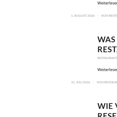
Weiterlese
/
1. AUGUST 2026
VON
REST
WAS 
RES
RESTAURANT
Weiterlese
/
31. JULI 2026
VON
RESTAU
WIE 
RESE