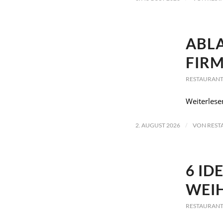
ABL
FIRM
RESTAURANT
Weiterlese
/
2. AUGUST 2026
VON
REST
6 ID
WEI
RESTAURANT