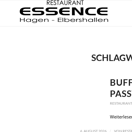
SCHLAGW
BUFF
PASS
RESTAURANT
Weiterlese
/
6. AUGUST 2026
VON
REST