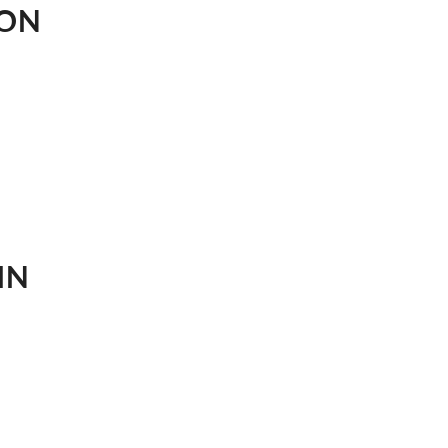
ION
IN