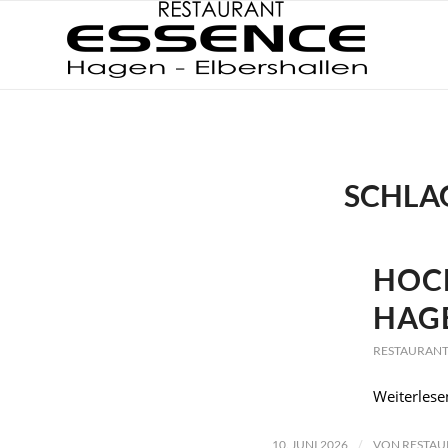
SCHLA
HOCH
HAG
RESTAURANT
Weiterlese
/
10. JUNI 2026
VON
RESTAU