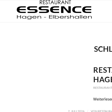
SCH
REST
HAG
RESTAURANT
Weiterlese
/
2. JULI 2026
VON
RESTAUR