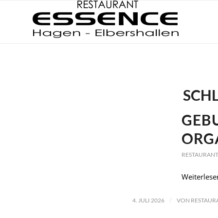
SCH
GEBU
ORG
RESTAURANT
Weiterlese
/
4. JULI 2026
VON
RESTAUR