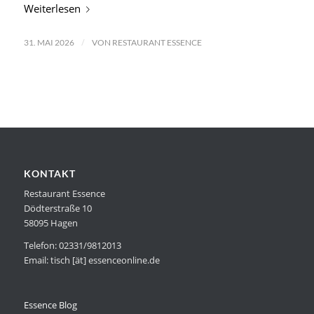
Weiterlesen
/
31. MAI 2026
VON
RESTAURANT ESSENCE
KONTAKT
Restaurant Essence
Dödterstraße 10
58095 Hagen
Telefon: 02331/9812013
Email: tisch [ät] essenceonline.de
Essence Blog