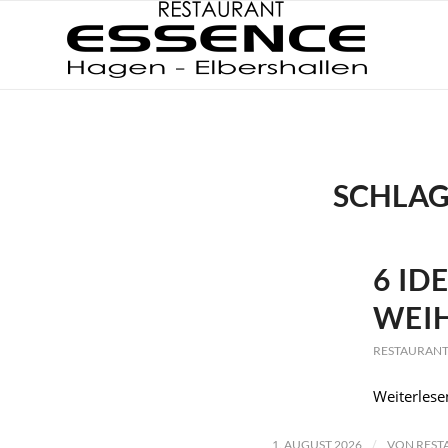
SCHLAG
6 ID
WEI
RESTAURANT
Weiterlese
/
1. AUGUST 2026
VON
REST