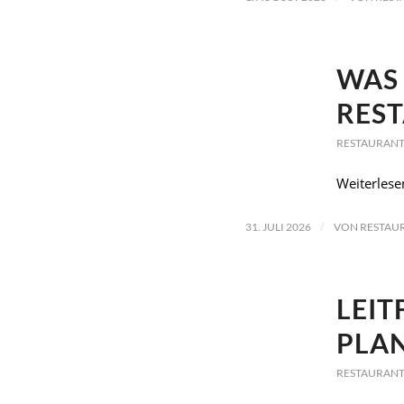
WAS 
RES
RESTAURANT
Weiterlese
/
31. JULI 2026
VON
RESTAU
LEIT
PLA
RESTAURANT