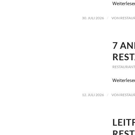
Weiterlese
/
30. JULI 2026
VON
RESTAU
7 AN
RES
RESTAURANT
Weiterlese
/
12. JULI 2026
VON
RESTAU
LEIT
RES