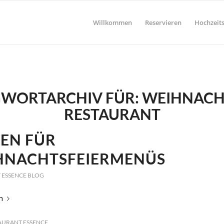
Willkommen
Reservieren
Hochzeits
WORTARCHIV FÜR:
WEIHNACH
RESTAURANT
EEN FÜR
HNACHTSFEIERMENÜS
 ESSENCE BLOG
n
AURANT ESSENCE