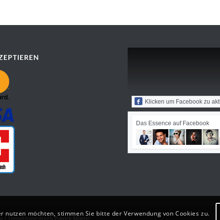
ZEPTIEREN
Klicken um Facebook zu akt
Das Essence auf Facebook
er nutzen möchten, stimmen Sie bitte der Verwendung von Cookies zu.
m
| ‎Umsetzung durch
Patrick Miletic